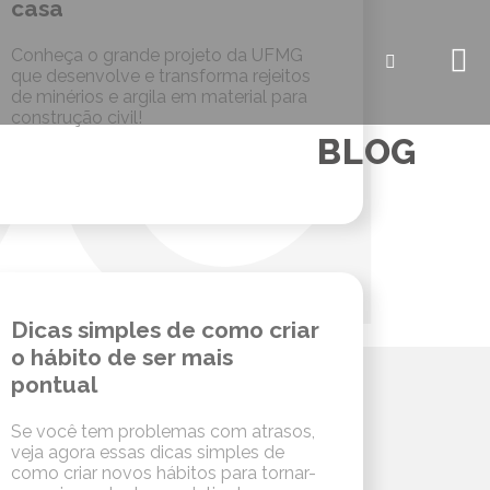
casa
Conheça o grande projeto da UFMG
que desenvolve e transforma rejeitos
de minérios e argila em material para
construção civil!
BLOG
Dicas simples de como criar
o hábito de ser mais
pontual
Se você tem problemas com atrasos,
veja agora essas dicas simples de
como criar novos hábitos para tornar-