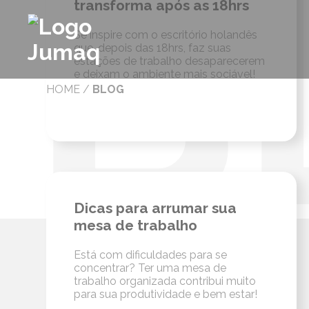
transforma após as 18hrs
Se inspire com o escritório holandês
que, depois das 18hrs, faz suas
estações de trabalho desaparecerem
e deixam o ambiente mais sociável!
HOME
/
BLOG
Dicas para arrumar sua
mesa de trabalho
Está com dificuldades para se
concentrar? Ter uma mesa de
trabalho organizada contribui muito
para sua produtividade e bem estar!