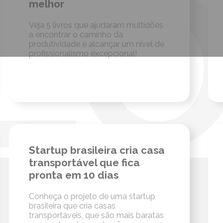
melhor
Veja 5 livros que ajudaram multidões
a encontrar o caminho da
produtividade e alcançar um nível de
profissionalismo excepcional!
Startup brasileira cria casa
transportável que fica
pronta em 10 dias
Conheça o projeto de uma startup
brasileira que cria casas
transportáveis, que são mais baratas