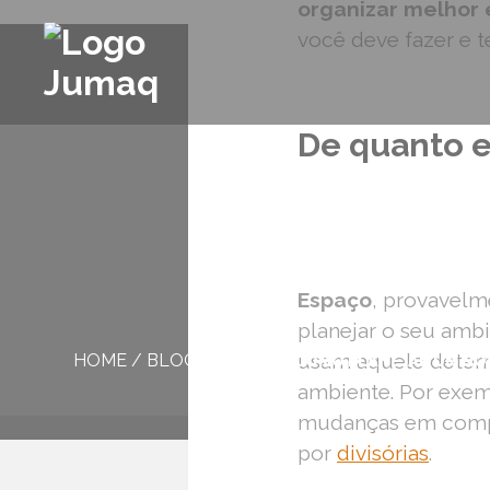
organizar melhor 
você deve fazer e 
De quanto e
Espaço
, provavelm
planejar o seu ambi
usam aquele determ
HOME
/
BLOG
/
DICAS DE COMO PLANEJAR UM NO
ambiente. Por exe
mudanças em com
por
divisórias
.