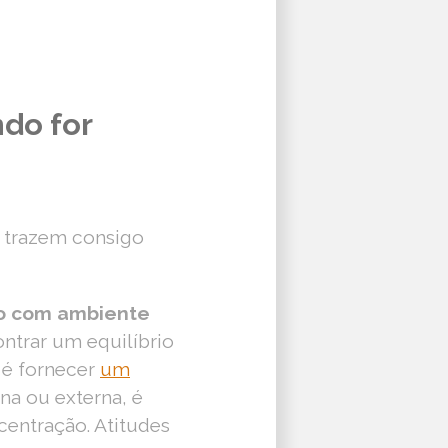
do for
m trazem consigo
io com ambiente
ontrar um equilíbrio
, é fornecer
um
rna ou externa, é
centração. Atitudes