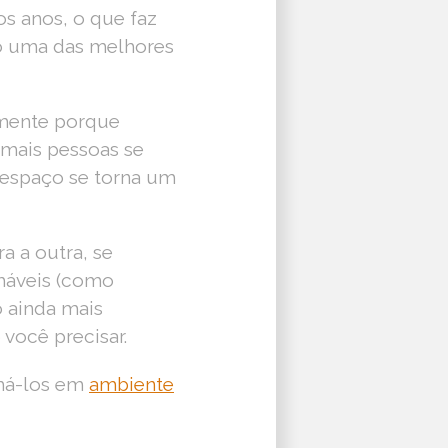
 anos, o que faz
o uma das melhores
lmente porque
 mais pessoas se
 espaço se torna um
a a outra, se
veis ​​(como
o ainda mais
você precisar.
rmá-los em
ambiente