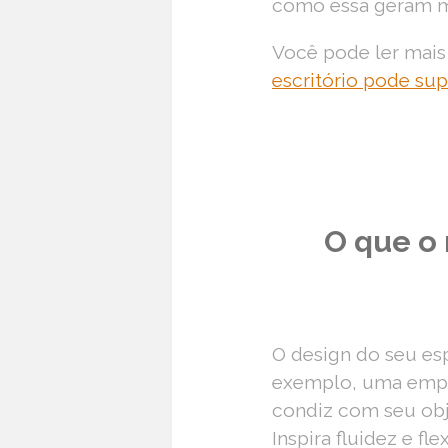
como essa geram 
Você pode ler mais
escritório pode sup
O que o 
O design do seu esp
exemplo, uma empr
condiz com seu obje
Inspira fluidez e fle