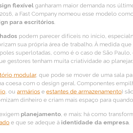
ign flexível
ganharam maior demanda nos últimos
m 2016, a Fast Company nomeou esse modelo com
gn para escritórios
.
lhados
podem parecer difíceis no início, especia
rizam sua própria área de trabalho. À medida que
les superlotadas, como é o caso de São Paulo,
ue gestores tenham muita criatividade ao planejar.
itório modular
, que pode se mover de uma sala par
a coesa com o design geral. Componentes empilhá
rio
, ou
armários
e
estantes de armazenamento
) sã
mizam dinheiro e criam mais espaço para quando 
 exigem
planejamento
, e mais: há como transfo
cado
e que se adeque à
identidade da empresa
.