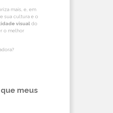
riza mais, e, em
re sua cultura e o
tidade visual
do
er o melhor
adora?
a que meus