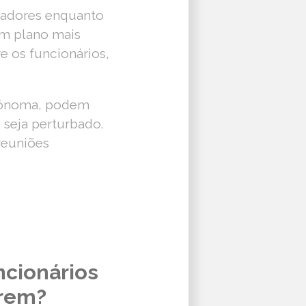
radores enquanto
um plano mais
e os funcionários,
utônoma, podem
seja perturbado.
reuniões
ncionários
arem?