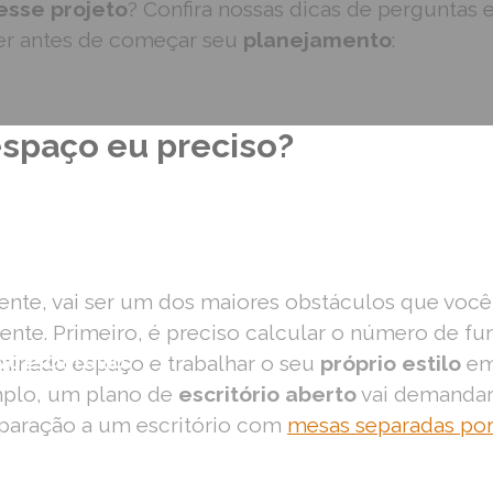
esse projeto
? Confira nossas dicas de perguntas 
ter antes de começar seu
planejamento
:
spaço eu preciso?
ente, vai ser um dos maiores obstáculos que você 
ente. Primeiro, é preciso calcular o número de fu
inado espaço e trabalhar o seu
próprio estilo
em
VO ESCRITÓRIO
mplo, um
plano de
escritório aberto
vai demandar
paração a
um escritório com
mesas separadas por