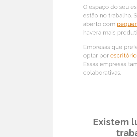
O espaço do seu es
estão no trabalho.
aberto com
pequen
haverá mais produt
Empresas que pref
optar por
escritóri
Essas empresas t
colaborativas.
Existem l
trab