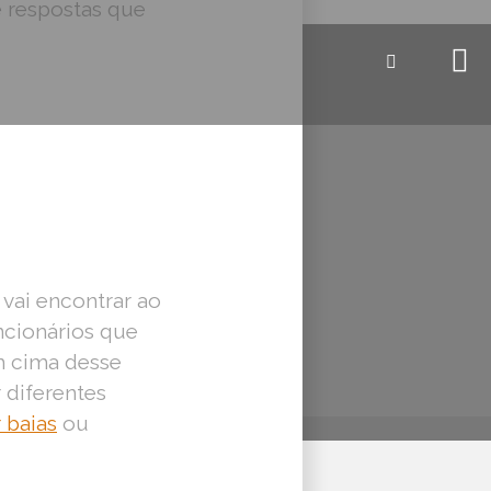
e respostas que
vai encontrar ao
ncionários que
 cima desse
 diferentes
 baias
ou