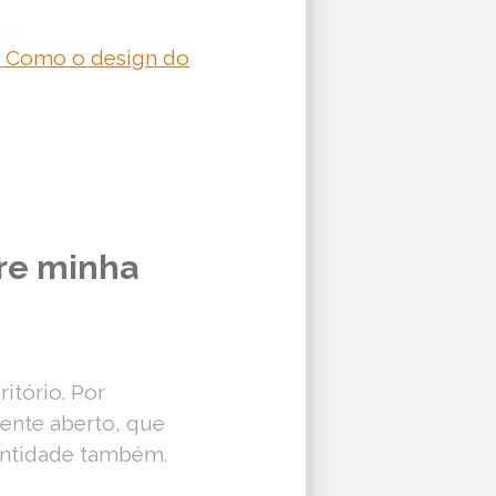
 – Como o design do
bre minha
itório. Por
nte aberto, que
dentidade também.