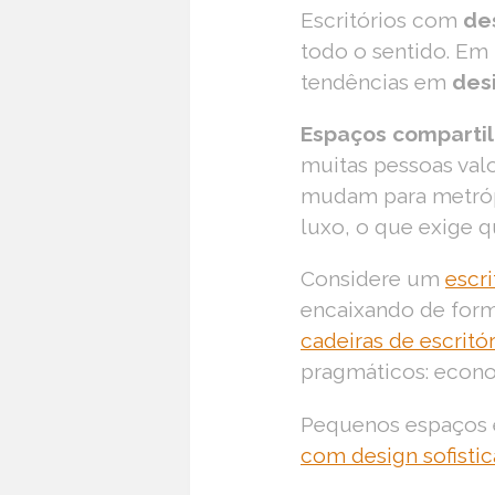
Escritórios com
des
todo o sentido. E
tendências em
desi
Espaços comparti
muitas pessoas valo
mudam para metrópo
luxo, o que exige q
Considere um
escr
encaixando de form
cadeiras de escritó
pragmáticos: econo
Pequenos espaços
com design sofisti