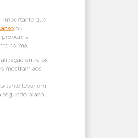
 é importante que
canso
ou
o proponha
uma norma.
ialização entre os
les mostram aos
.
ortante levar em
m segundo plano.