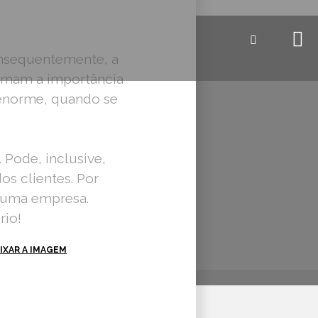
onsequentemente, a
timam a importância
enorme, quando se
 Pode, inclusive,
os clientes. Por
e uma empresa.
rio!
IXAR A IMAGEM