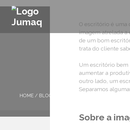
O escritório é uma
imagem atrelada a 
de um bom escritó
trata do cliente sa
Um escritório bem p
aumentar a produtiv
outro lado, um escr
Separamos algumas 
HOME
/
BLOG
/
COMO A IMAGEM ERRADA DO SEU 
Sobre a ima