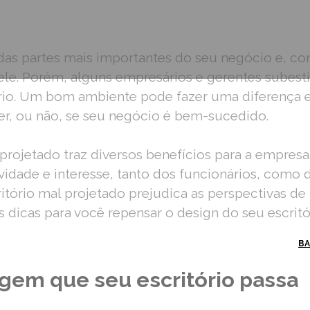
 das partes mais importantes do seu negócio e, c
ele. Porém, alguns empresários e gerentes subes
rio. Um bom ambiente pode fazer uma diferença 
ber, ou não, se seu negócio é bem-sucedido.
rojetado traz diversos benefícios
para a empresa.
idade e interesse, tanto dos funcionários, como d
itório mal projetado prejudica as perspectivas d
dicas para você repensar o design do seu escritó
ESCRITÓRIO PODE PREJUDICAR SEUS NEGÓCIOS
BA
gem que seu escritório passa