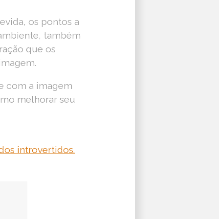
evida, os pontos a
 ambiente, também
eração que os
 imagem.
nte com a imagem
como melhorar seu
os introvertidos.