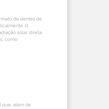
ormato de dentes de
rticalmente. O
diação solar direta.
es, como
al que, além de