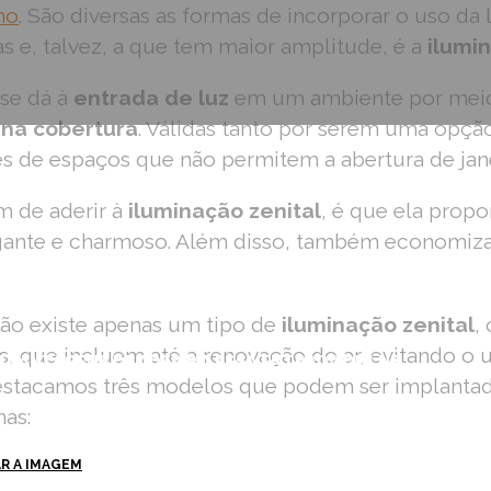
ho
. São diversas as formas de incorporar o uso da 
 e, talvez, a que tem maior amplitude, é a
ilumin
se dá à
entrada de luz
em um ambiente por mei
 na cobertura
. Válidas tanto por serem uma opção
ões de espaços que não permitem a abertura de jan
m de aderir à
iluminação zenital
, é que ela prop
ante e charmoso. Além disso, também economiza 
não existe apenas um tipo de
iluminação zenital
,
, que incluem até a renovação do ar, evitando o 
S VANTAGENS DE ADERIR A ESSA ENTRADA DE LUZ
estacamos três modelos que podem ser implantad
as:
AR A IMAGEM