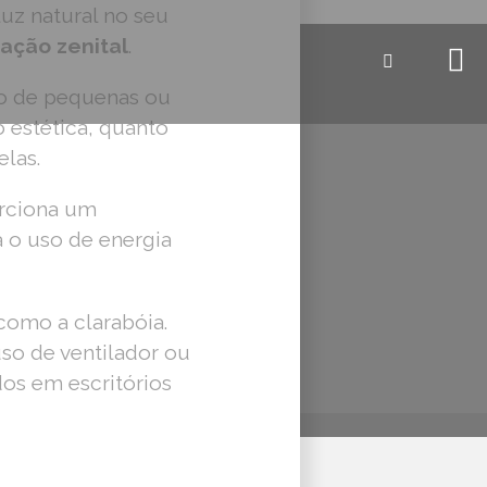
luz natural no seu
ação zenital
.
o de pequenas ou
 estética, quanto
elas.
orciona um
o uso de energia
 como a clarabóia.
uso de ventilador ou
os em escritórios