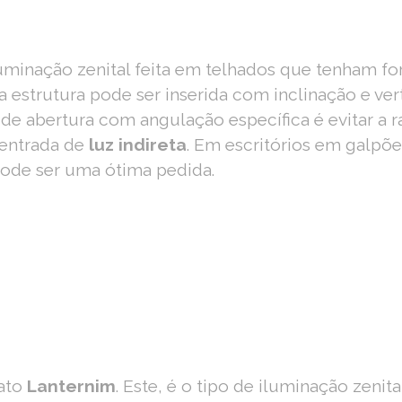
luminação zenital feita em telhados que tenham f
 a estrutura pode ser inserida com inclinação e ve
 de abertura com angulação específica é evitar a ra
 entrada de
luz indireta
. Em escritórios em galpõ
pode ser uma ótima pedida.
mato
Lanternim
. Este, é o tipo de iluminação zenit