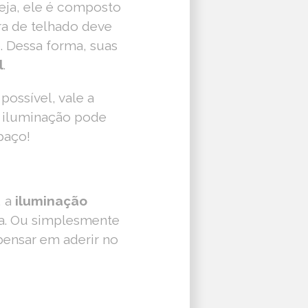
seja, ele é composto
ura de telhado deve
. Dessa forma, suas
l
.
possível, vale a
 a iluminação pode
paço!
 a
iluminação
a. Ou simplesmente
pensar em aderir no