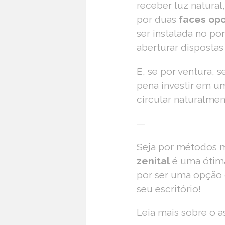
receber luz natural
por duas
faces op
ser instalada no po
aberturar dispostas
E, se por ventura, s
pena investir em um
circular naturalmen
—
Seja por métodos m
zenital
é uma ótima
por ser uma opção c
seu escritório!
Leia mais sobre o 