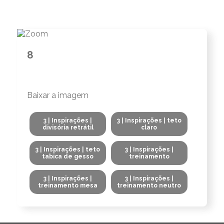
8
Baixar a imagem
3 | Inspirações |
3 | Inspirações | teto
divisória retrátil
claro
3 | Inspirações | teto
3 | Inspirações |
tabica de gesso
treinamento
3 | Inspirações |
3 | Inspirações |
treinamento mesa
treinamento neutro