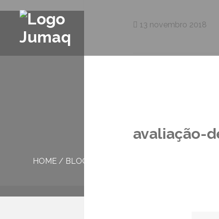
13 novembro 2018
avaliação-
HOME
/
BLOG
/
AVALIAÇÃO-DE-DESEMPENHO2