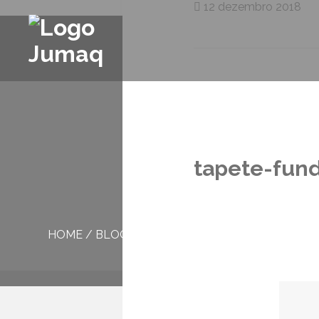
12 dezembro 2018
tapete-fun
HOME
/
BLOG
/
TAPETE-FUNDO-DO-MAR-6