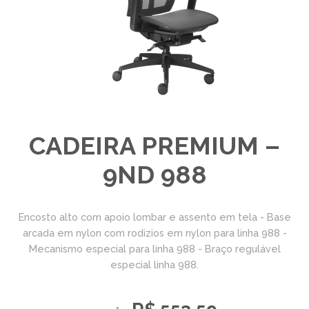
CADEIRA PREMIUM –
9ND 988
Encosto alto com apoio lombar e assento em tela - Base
arcada em nylon com rodizios em nylon para linha 988 -
Mecanismo especial para linha 988 - Braço regulável
especial linha 988.