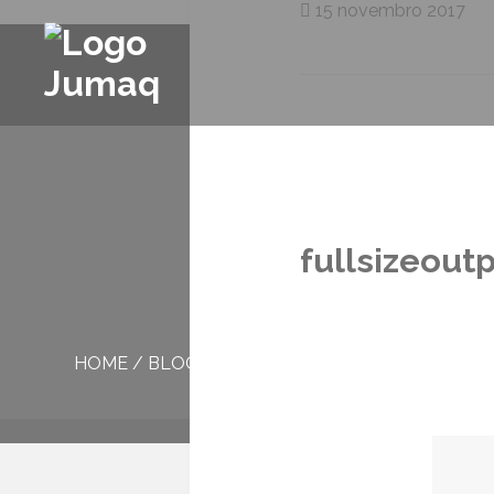
15 novembro 2017
fullsizeout
HOME
/
BLOG
/
FULLSIZEOUTPUT_296C