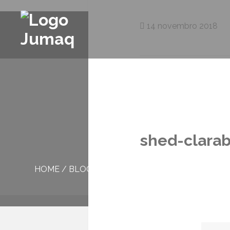
14 novembro 2018
shed-clarab
HOME
/
BLOG
/
SHED-CLARABOIA