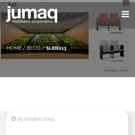
HOME
/
BLOG
/
SLIDE113
09 outubro 2019