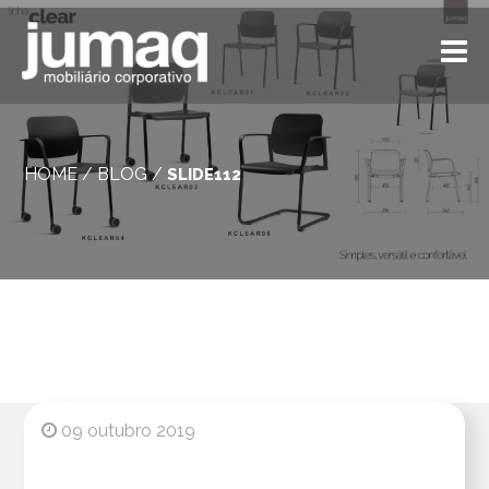
HOME
/
BLOG
/
SLIDE112
09 outubro 2019