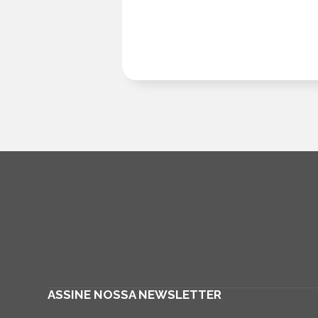
ASSINE NOSSA NEWSLETTER