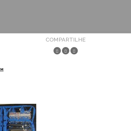
COMPARTILHE
EM