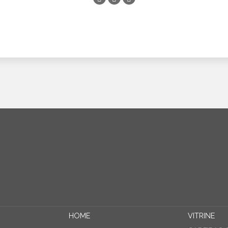
HOME
VITRINE