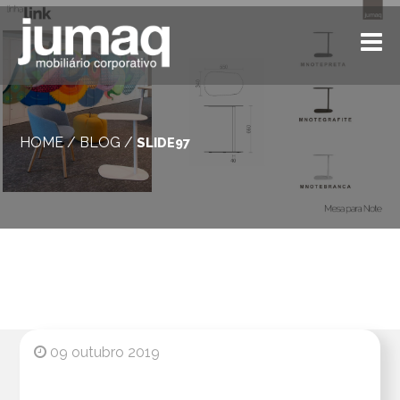
HOME
/
BLOG
/
SLIDE97
09 outubro 2019