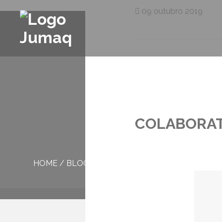
09 outubro 2019
COLABORAT
HOME
/
BLOG
/
COLABORATIVO MESA NOTE