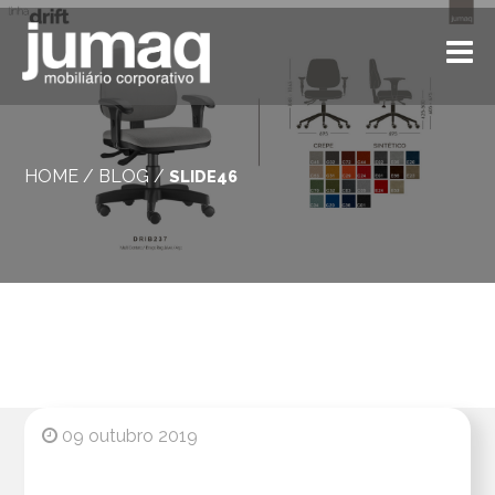
HOME
/
BLOG
/
SLIDE46
09 outubro 2019