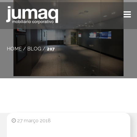
HOME
/
BLOG
/
207
27 março 2018