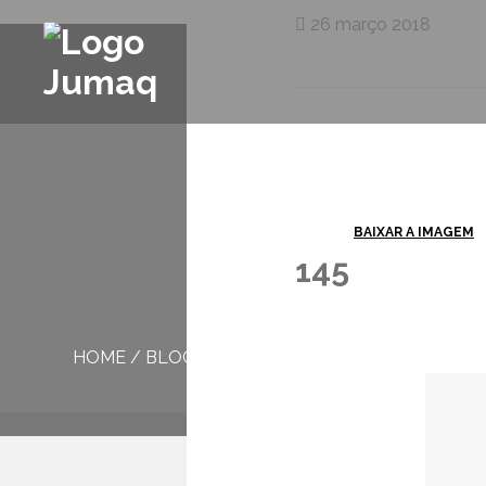
26 março 2018
BAIXAR A IMAGEM
145
HOME
/
BLOG
/
145