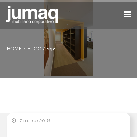
HOME
/
BLOG
/
142
17 março 2018