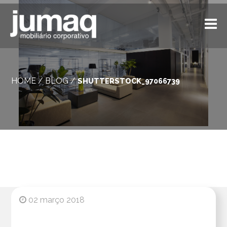
HOME
/
BLOG
/
SHUTTERSTOCK_97066739
02 março 2018