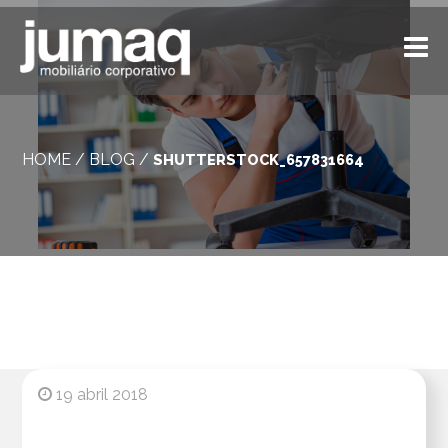
HOME
/
BLOG
/
SHUTTERSTOCK_657831664
19 abril 2018