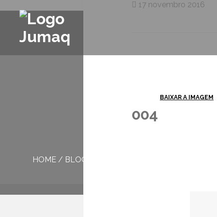
17 novembro 2016
BAIXAR A IMAGEM
004
HOME
/
BLOG
/
004