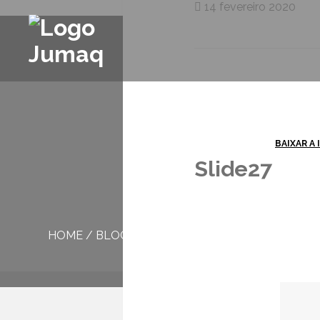
14 fevereiro 2020
BAIXAR A
Slide27
HOME
/
BLOG
/
SLIDE27