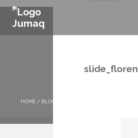
slide_flore
HOME
/
BLOG
/
SLIDE_FLORENSE-2