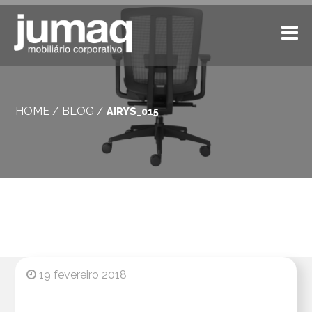
HOME
/
BLOG
/
AIRYS_015
19 fevereiro 2018