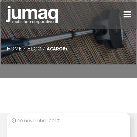
HOME
/
BLOG
/
ACARO81
20 novembro 2017