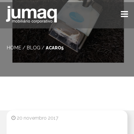
HOME
/
BLOG
/
ACARO5
20 novembro 2017