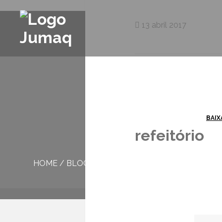
13 abril 2017
BAIX
refeitório
HOME
/
BLOG
/
REFEITÓRIO