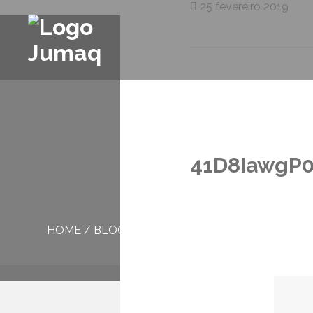
25 fevereiro 2019
41D8IawgP0
HOME
/
BLOG
/
41D8IAWGP0L._SR600,315_SCLZ